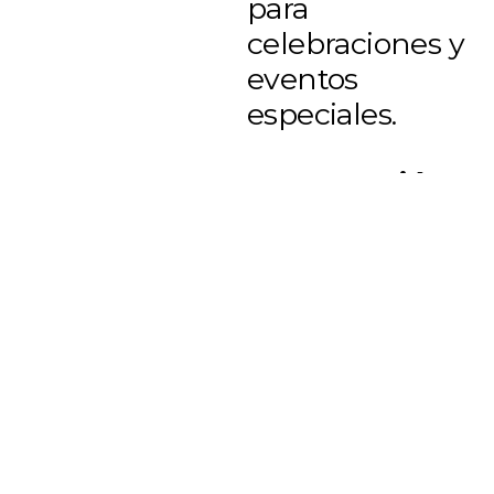
para
celebraciones y
eventos
especiales.
Maquetación
web en
WordPress
Realicé la
maquetación
completa del
sitio web en
WordPress,