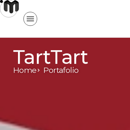
Ir
al
contenido
TartTart
Home
Portafolio