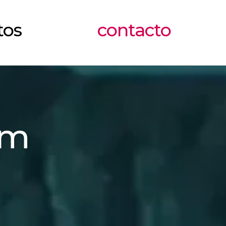
tos
contacto
tos
contacto
om