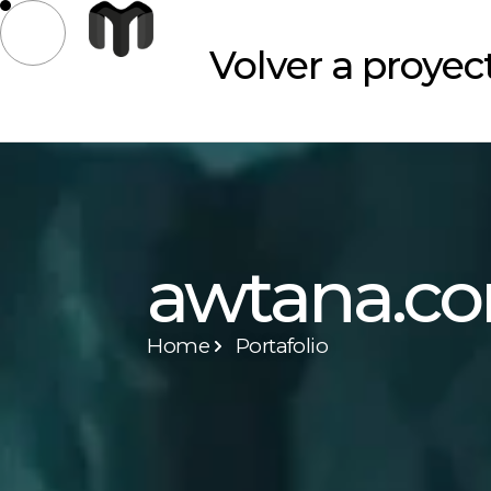
Ir
al
Volver a proyec
contenido
Volver a proyec
awtana.c
Home
Portafolio